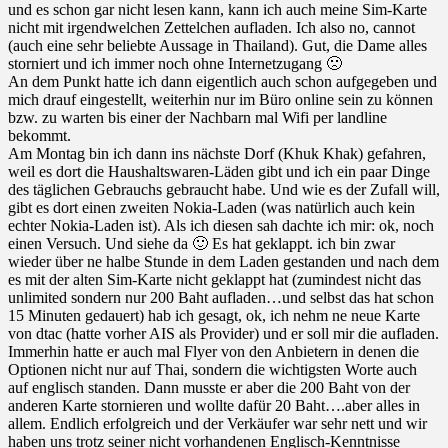
und es schon gar nicht lesen kann, kann ich auch meine Sim-Karte
nicht mit irgendwelchen Zettelchen aufladen. Ich also no, cannot
(auch eine sehr beliebte Aussage in Thailand). Gut, die Dame alles
storniert und ich immer noch ohne Internetzugang 🙁
An dem Punkt hatte ich dann eigentlich auch schon aufgegeben und
mich drauf eingestellt, weiterhin nur im Büro online sein zu können
bzw. zu warten bis einer der Nachbarn mal Wifi per landline
bekommt.
Am Montag bin ich dann ins nächste Dorf (Khuk Khak) gefahren,
weil es dort die Haushaltswaren-Läden gibt und ich ein paar Dinge
des täglichen Gebrauchs gebraucht habe. Und wie es der Zufall will,
gibt es dort einen zweiten Nokia-Laden (was natürlich auch kein
echter Nokia-Laden ist). Als ich diesen sah dachte ich mir: ok, noch
einen Versuch. Und siehe da 🙂 Es hat geklappt. ich bin zwar
wieder über ne halbe Stunde in dem Laden gestanden und nach dem
es mit der alten Sim-Karte nicht geklappt hat (zumindest nicht das
unlimited sondern nur 200 Baht aufladen…und selbst das hat schon
15 Minuten gedauert) hab ich gesagt, ok, ich nehm ne neue Karte
von dtac (hatte vorher AIS als Provider) und er soll mir die aufladen.
Immerhin hatte er auch mal Flyer von den Anbietern in denen die
Optionen nicht nur auf Thai, sondern die wichtigsten Worte auch
auf englisch standen. Dann musste er aber die 200 Baht von der
anderen Karte stornieren und wollte dafür 20 Baht….aber alles in
allem. Endlich erfolgreich und der Verkäufer war sehr nett und wir
haben uns trotz seiner nicht vorhandenen Englisch-Kenntnisse