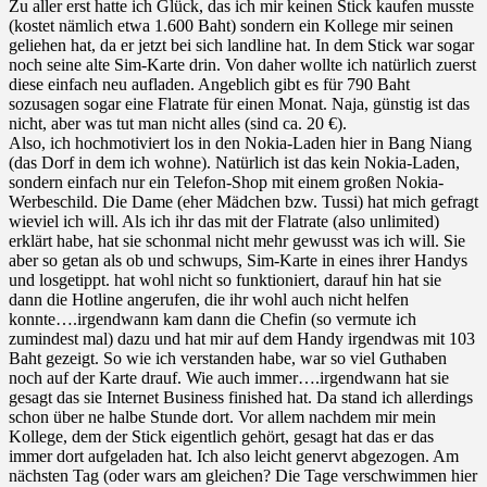
Zu aller erst hatte ich Glück, das ich mir keinen Stick kaufen musste
(kostet nämlich etwa 1.600 Baht) sondern ein Kollege mir seinen
geliehen hat, da er jetzt bei sich landline hat. In dem Stick war sogar
noch seine alte Sim-Karte drin. Von daher wollte ich natürlich zuerst
diese einfach neu aufladen. Angeblich gibt es für 790 Baht
sozusagen sogar eine Flatrate für einen Monat. Naja, günstig ist das
nicht, aber was tut man nicht alles (sind ca. 20 €).
Also, ich hochmotiviert los in den Nokia-Laden hier in Bang Niang
(das Dorf in dem ich wohne). Natürlich ist das kein Nokia-Laden,
sondern einfach nur ein Telefon-Shop mit einem großen Nokia-
Werbeschild. Die Dame (eher Mädchen bzw. Tussi) hat mich gefragt
wieviel ich will. Als ich ihr das mit der Flatrate (also unlimited)
erklärt habe, hat sie schonmal nicht mehr gewusst was ich will. Sie
aber so getan als ob und schwups, Sim-Karte in eines ihrer Handys
und losgetippt. hat wohl nicht so funktioniert, darauf hin hat sie
dann die Hotline angerufen, die ihr wohl auch nicht helfen
konnte….irgendwann kam dann die Chefin (so vermute ich
zumindest mal) dazu und hat mir auf dem Handy irgendwas mit 103
Baht gezeigt. So wie ich verstanden habe, war so viel Guthaben
noch auf der Karte drauf. Wie auch immer….irgendwann hat sie
gesagt das sie Internet Business finished hat. Da stand ich allerdings
schon über ne halbe Stunde dort. Vor allem nachdem mir mein
Kollege, dem der Stick eigentlich gehört, gesagt hat das er das
immer dort aufgeladen hat. Ich also leicht genervt abgezogen. Am
nächsten Tag (oder wars am gleichen? Die Tage verschwimmen hier