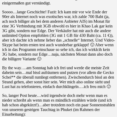
einigermaßen gut verständigt.
Soooo…lange Geschichte! Fazit: Ich kam mir vor wie Ende der
90er als Internet noch was exotisches war, ich zahle 700 Baht (ja,
ach noch billiger als bei dem anderen Anbieter AIS) im Monat für
eine 3G Verbindung mit 3GB obwohl es hier in Khao Lak gar kein
3G gibt, sondern nur Edge. Der Verkäufer hat mir auch die andere
unlimited Option empfohlen (3G mit 1 GB für 430 Baht (ca. 11 €)),
aber ich dachte ich nehme lieber das „schnelle“ Internet. Und Video-
Skype hat beim ersten test auch wunderbar geklappt! 🙂 Aber wenn
ich in das Programm reinschaue so sehe ich, das ich wirklcih kein
3G habe, sondern nur Edge…naja, nächsten Monat dann also doch
die billigere Variante 🙂
By the way….am Sonntag hab ich frei und werde die meiste Zeit
daheim sein…mal bissl aufräumen und putzen (vor allem die Gecko
Schei** die überall rumliegt entfernen). Zwischendurch bissl an den
Strand gehen, aber sonst hier sein. Wer mich also online sieht und
Lust hat zu telefonieren, einfach durchklingeln….ich freu mich 🙂
So, langer Post heute…wird irgendwie doch mehr wenn man es
nieder schreibt als wenn man es mündlich erzählen würde (und ich
hab schon abgekürzt!)…aber trotzdem noch ein paar Sonnenstrahlen
von unserem gestrigen Tauchtag in Phuket (im Rahmen der
Einarbeitung):