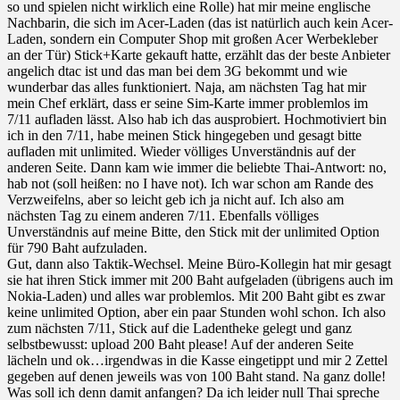
so und spielen nicht wirklich eine Rolle) hat mir meine englische
Nachbarin, die sich im Acer-Laden (das ist natürlich auch kein Acer-
Laden, sondern ein Computer Shop mit großen Acer Werbekleber
an der Tür) Stick+Karte gekauft hatte, erzählt das der beste Anbieter
angelich dtac ist und das man bei dem 3G bekommt und wie
wunderbar das alles funktioniert. Naja, am nächsten Tag hat mir
mein Chef erklärt, dass er seine Sim-Karte immer problemlos im
7/11 aufladen lässt. Also hab ich das ausprobiert. Hochmotiviert bin
ich in den 7/11, habe meinen Stick hingegeben und gesagt bitte
aufladen mit unlimited. Wieder völliges Unverständnis auf der
anderen Seite. Dann kam wie immer die beliebte Thai-Antwort: no,
hab not (soll heißen: no I have not). Ich war schon am Rande des
Verzweifelns, aber so leicht geb ich ja nicht auf. Ich also am
nächsten Tag zu einem anderen 7/11. Ebenfalls völliges
Unverständnis auf meine Bitte, den Stick mit der unlimited Option
für 790 Baht aufzuladen.
Gut, dann also Taktik-Wechsel. Meine Büro-Kollegin hat mir gesagt
sie hat ihren Stick immer mit 200 Baht aufgeladen (übrigens auch im
Nokia-Laden) und alles war problemlos. Mit 200 Baht gibt es zwar
keine unlimited Option, aber ein paar Stunden wohl schon. Ich also
zum nächsten 7/11, Stick auf die Ladentheke gelegt und ganz
selbstbewusst: upload 200 Baht please! Auf der anderen Seite
lächeln und ok…irgendwas in die Kasse eingetippt und mir 2 Zettel
gegeben auf denen jeweils was von 100 Baht stand. Na ganz dolle!
Was soll ich denn damit anfangen? Da ich leider null Thai spreche