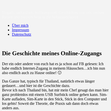
sunny-cloud.de
Negativ, sarkastisch, hoffnungsvoll. Geschichten von mir, meinen
Reisen und meinem Weg in die Selbstständigkeit
Über mich
Impressum
Datenschutz
Die Geschichte meines Online-Zugangs
Der ein oder andere von euch hat es ja schon auf FB gelesen: Ich
habe endlich Internet-Zugang in meinem Häusschen…ich bin nun
also endlich auch zu Hause online! 🙂
Das Ganze hat, typisch für Thailand, natürlich etwas länger
gedauert…und hier ist die Geschichte dazu.
Bevor ich nach Thailand bin, hat mir mein Chef gesagt das man hier
ganz problemlos mit einem USB Surfstick online gehen kann. Sim-
Karte aufladen, Sim-Karte in den Stick, Stick in den Computer und
los gehts! Soweit die Theorie, die Praxis sah dann doch etwas
anders aus.