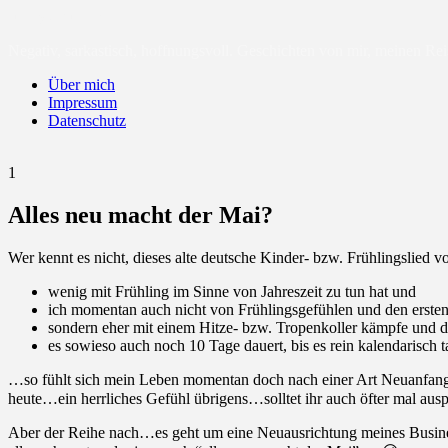
sunny-cloud.de
Negativ, sarkastisch, hoffnungsvoll. Geschichten von mir, meinen Re
Über mich
Impressum
Datenschutz
1
Alles neu macht der Mai?
Wer kennt es nicht, dieses alte deutsche Kinder- bzw. Frühlingsli
wenig mit Frühling im Sinne von Jahreszeit zu tun hat und
ich momentan auch nicht von Frühlingsgefühlen und den erste
sondern eher mit einem Hitze- bzw. Tropenkoller kämpfe und 
es sowieso auch noch 10 Tage dauert, bis es rein kalendarisch 
…so fühlt sich mein Leben momentan doch nach einer Art Neuanfang u
heute…ein herrliches Gefühl übrigens…solltet ihr auch öfter mal aus
Aber der Reihe nach…es geht um eine Neuausrichtung meines Business