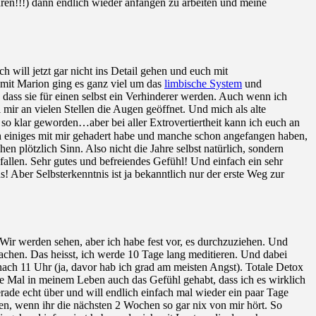
en!!!) dann endlich wieder anfangen zu arbeiten und meine
 will jetzt gar nicht ins Detail gehen und euch mit
mit Marion ging es ganz viel um das
limbische System
und
 dass sie für einen selbst ein Verhinderer werden. Auch wenn ich
mir an vielen Stellen die Augen geöffnet. Und mich als alte
 so klar geworden…aber bei aller Extrovertiertheit kann ich euch an
 doch einiges mit mir gehadert habe und manche schon angefangen haben,
n plötzlich Sinn. Also nicht die Jahre selbst natürlich, sondern
allen. Sehr gutes und befreiendes Gefühl! Und einfach ein sehr
! Aber Selbsterkenntnis ist ja bekanntlich nur der erste Weg zur
r werden sehen, aber ich habe fest vor, es durchzuziehen. Und
chen. Das heisst, ich werde 10 Tage lang meditieren. Und dabei
ach 11 Uhr (ja, davor hab ich grad am meisten Angst). Totale Detox
te Mal in meinem Leben auch das Gefühl gehabt, dass ich es wirklich
erade echt über und will endlich einfach mal wieder ein paar Tage
en, wenn ihr die nächsten 2 Wochen so gar nix von mir hört. So