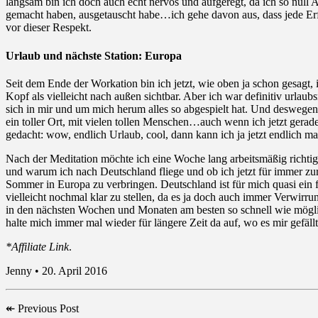
langsam bin ich doch auch echt nervös und aufgeregt, da ich so null
gemacht haben, ausgetauscht habe…ich gehe davon aus, dass jede Erfah
vor dieser Respekt.
Urlaub und nächste Station: Europa
Seit dem Ende der Workation bin ich jetzt, wie oben ja schon gesagt
Kopf als vielleicht nach außen sichtbar. Aber ich war definitiv urlau
sich in mir und um mich herum alles so abgespielt hat. Und desweg
ein toller Ort, mit vielen tollen Menschen…auch wenn ich jetzt gerad
gedacht: wow, endlich Urlaub, cool, dann kann ich ja jetzt endlich ma
Nach der Meditation möchte ich eine Woche lang arbeitsmäßig richtig
und warum ich nach Deutschland fliege und ob ich jetzt für immer zu
Sommer in Europa zu verbringen. Deutschland ist für mich quasi ein 
vielleicht nochmal klar zu stellen, da es ja doch auch immer Verwi
in den nächsten Wochen und Monaten am besten so schnell wie möglic
halte mich immer mal wieder für längere Zeit da auf, wo es mir gefäll
*Affiliate Link
.
Jenny • 20. April 2016
↞
Previous Post