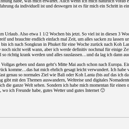
 Ahnung habe, was mich erwartet. Auch wenn ich mich natürlich vorab 
rung da individuell ist und deswegen ist es für mich ein Schritt in e
, im Urlaub. Also etwa 1 1/2 Wochen bis jetzt. So viel ist in diesen
bsreif und brauchte endlich einfach mal Zeit, um alles sacken zu lasse
en bin ich nach Songkran in Phuket für eine Woche zurück nach Koh 
e noch nicht weiß wann, aber ich werde definitiv nochmal für einige Z
l so richtig krank werden und alles rauslassen…und da lag ich dann auc
 Vollgas geben und dann geht’s Mitte Mai auch schon nach Europa. Ein
rück komme…das hat mich ehrlich gesagt leicht verwundert. Ich habe v
fast genau so normales Ziel wie Bali oder Koh Lanta (bis auf das ich 
rrung gibt mit den Themen auswandern, Weltreise und digitales Nomaden
h die ganze Welt sehen. Sondern ich habe mich momentan für einen ort
t, wo ich Freunde habe, gutes Wetter und gutes Internet 🙂