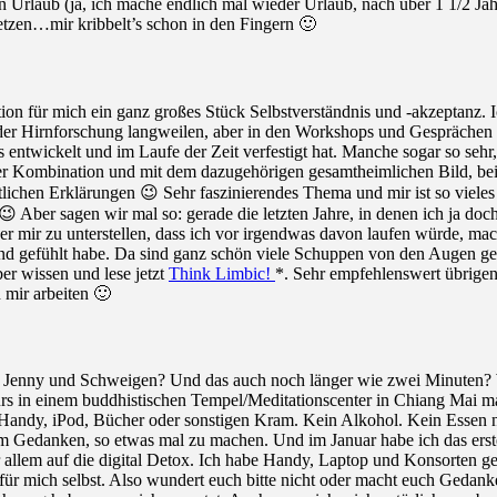
laub (ja, ich mache endlich mal wieder Urlaub, nach über 1 1/2 Jahr
etzen…mir kribbelt’s schon in den Fingern 🙂
n für mich ein ganz großes Stück Selbstverständnis und -akzeptanz. Ich
er Hirnforschung langweilen, aber in den Workshops und Gesprächen 
entwickelt und im Laufe der Zeit verfestigt hat. Manche sogar so sehr,
ser Kombination und mit dem dazugehörigen gesamtheimlichen Bild, bei 
tlichen Erklärungen 😉 Sehr faszinierendes Thema und mir ist so vieles
sen 😉 Aber sagen wir mal so: gerade die letzten Jahre, in denen ich ja
 mir zu unterstellen, dass ich vor irgendwas davon laufen würde, mache
nd gefühlt habe. Da sind ganz schön viele Schuppen von den Augen gef
r wissen und lese jetzt
Think Limbic!
*. Sehr empfehlenswert übrigens
 mir arbeiten 🙂
Jenny und Schweigen? Und das auch noch länger wie zwei Minuten? Wi
s in einem buddhistischen Tempel/Meditationscenter in Chiang Mai ma
 Handy, iPod, Bücher oder sonstigen Kram. Kein Alkohol. Kein Essen n
 dem Gedanken, so etwas mal zu machen. Und im Januar habe ich das ers
or allem auf die digital Detox. Ich habe Handy, Laptop und Konsorten g
ür mich selbst. Also wundert euch bitte nicht oder macht euch Gedank