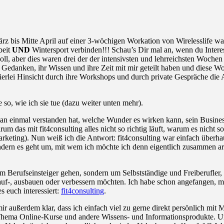
z bis Mitte April auf einer 3-wöchigen Workation von Wirelesslife war
beit
UND
Wintersport verbinden!!! Schau’s Dir mal an, wenn du Intere
oll, aber dies waren drei der der intensivsten und lehrreichsten Woch
re Gedanken, ihr Wissen und ihre Zeit mit mir geteilt haben und diese
eierlei Hinsicht durch ihre Workshops und durch private Gespräche die 
so, wie ich sie tue (dazu weiter unten mehr).
n einmal verstanden hat, welche Wunder es wirken kann, sein Business
 das mit fit4consulting alles nicht so richtig läuft, warum es nicht 
rketing). Nun weiß ich die Antwort: fit4consulting war einfach überha
dern es geht um, mit wem ich möchte ich denn eigentlich zusammen ar
m Berufseinsteiger gehen, sondern um Selbstständige und Freiberufler,
 auf-, ausbauen oder verbessern möchten. Ich habe schon angefangen, 
s euch interessiert:
fit4consulting
.
r außerdem klar, dass ich einfach viel zu gerne direkt persönlich mit
hema Online-Kurse und andere Wissens- und Informationsprodukte. U