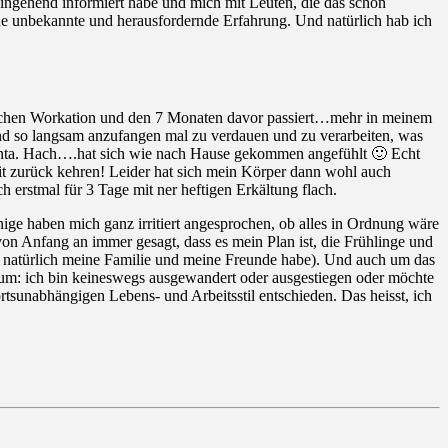
eingehend informiert habe und mich mit Leuten, die das schon
ine unbekannte und herausfordernde Erfahrung. Und natürlich hab ich
 3 Wochen Workation und den 7 Monaten davor passiert…mehr in meinem
n und so langsam anzufangen mal zu verdauen und zu verarbeiten, was
Lanta. Hach….hat sich wie nach Hause gekommen angefühlt 🙂 Echt
eit zurück kehren! Leider hat sich mein Körper dann wohl auch
h erstmal für 3 Tage mit ner heftigen Erkältung flach.
ige haben mich ganz irritiert angesprochen, ob alles in Ordnung wäre
on Anfang an immer gesagt, dass es mein Plan ist, die Frühlinge und
da natürlich meine Familie und meine Freunde habe). Und auch um das
tum: ich bin keineswegs ausgewandert oder ausgestiegen oder möchte
sunabhängigen Lebens- und Arbeitsstil entschieden. Das heisst, ich