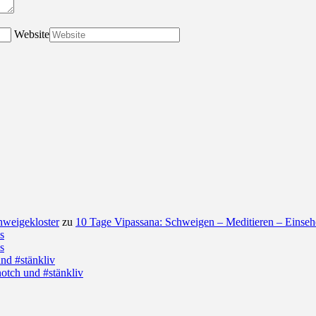
Website
hweigekloster
zu
10 Tage Vipassana: Schweigen – Meditieren – Einse
s
s
nd #stänkliv
otch und #stänkliv