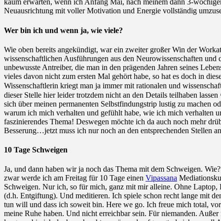
kaum erwarten, wenn ich Anfang Mai, nach meinem dann 3-wöchigen Ur
Neuausrichtung mit voller Motivation und Energie vollständig umzus
Wer bin ich und wenn ja, wie viele?
Wie oben bereits angekündigt, war ein zweiter großer Win der Workatio
wissenschaftlichen Ausführungen aus den Neurowissenschaften und d
unbewusste Antreiber, die man in den prägenden Jahren seines Lebens 
vieles davon nicht zum ersten Mal gehört habe, so hat es doch in die
Wissenschaftlerin kriegt man ja immer mit rationalen und wissenschaf
dieser Stelle hier leider trotzdem nicht an den Details teilhaben las
sich über meinen permanenten Selbstfindungstrip lustig zu machen oder
warum ich mich verhalten und gefühlt habe, wie ich mich verhalten u
faszinierendes Thema! Deswegen möchte ich da auch noch mehr drübe
Besserung…jetzt muss ich nur noch an den entsprechenden Stellen an
10 Tage Schweigen
Ja, und dann haben wir ja noch das Thema mit dem Schweigen. Wie? 
zwar werde ich am Freitag für 10 Tage einen
Vipassana
Mediationskur
Schweigen. Nur ich, so für mich, ganz mit mir alleine. Ohne Laptop,
(d.h. Entgiftung). Und meditieren. Ich spiele schon recht lange mit
tun will und dass ich soweit bin. Here we go. Ich freue mich total, v
meine Ruhe haben. Und nicht erreichbar sein. Für niemanden. Außer f