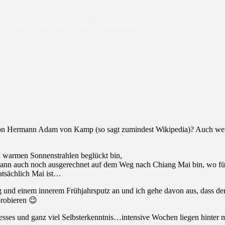
isen und meinem Weg in die Selbstständigkeit
ed von Hermann Adam von Kamp (so sagt zumindest Wikipedia)? Auch w
n warmen Sonnenstrahlen beglückt bin,
dann auch noch ausgerechnet auf dem Weg nach Chiang Mai bin, wo für
tatsächlich Mai ist…
nd einem innerem Frühjahrsputz an und ich gehe davon aus, dass der M
probieren 😉
es und ganz viel Selbsterkenntnis…intensive Wochen liegen hinter mi