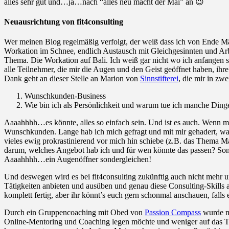
alles sehr gut und…ja…nach “alles neu macht der Mai” an 😉
Neuausrichtung von fit4consulting
Wer meinen Blog regelmäßig verfolgt, der weiß dass ich von Ende Mär
Workation im Schnee, endlich Austausch mit Gleichgesinnten und Ar
Thema. Die Workation auf Bali. Ich weiß gar nicht wo ich anfangen s
alle Teilnehmer, die mir die Augen und den Geist geöffnet haben, ih
Dank geht an dieser Stelle an Marion von
Sinnstifterei
, die mir in zw
Wunschkunden-Business
Wie bin ich als Persönlichkeit und warum tue ich manche Dinge 
Aaaahhhh…es könnte, alles so einfach sein. Und ist es auch. Wenn ma
Wunschkunden. Lange hab ich mich gefragt und mit mir gehadert, warum
vieles ewig prokrastinierend vor mich hin schiebe (z.B. das Thema Ma
darum, welches Angebot hab ich und für wen könnte das passen? Son
Aaaahhhh…ein Augenöffner sondergleichen!
Und deswegen wird es bei fit4consulting zukünftig auch nicht mehr u
Tätigkeiten anbieten und ausüben und genau diese Consulting-Skills
komplett fertig, aber ihr könnt’s euch gern schonmal anschauen, falls e
Durch ein Gruppencoaching mit Obed von
Passion Compass
wurde mi
Online-Mentoring und Coaching legen möchte und weniger auf das T