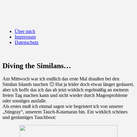
sunny-cloud.de
Negativ, sarkastisch, hoffnungsvoll. Geschichten von mir, meinen
Reisen und meinem Weg in die Selbstständigkeit
Über mich
Impressum
Datenschutz
Diving the Similans…
Am Mittwoch war ich endlich das erste Mal draußen bei den
Similan Islands tauchen 🙂 Hat ja leider doch etwas länger gedauert,
aber ich hoffe das ich das ab jetzt wirklich regelmäßig an meinem
freien Tag machen kann und nicht wieder durch Magenprobleme
oder sonstiges ausfalle.
Als erstes muß ich einmal sagen wie begeistert ich von unserer
„Stingray“, unserem Tauch-Katamaran bin. Ein wirklich schönes
und geräumiges Tauchboot: