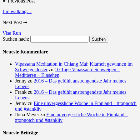
↞
Previous Post
I’m walking…
Next Post
↠
Visa Run
Suchen nach:
Neueste Kommentare
Vipassana Meditation in Chiang Mai: Klarheit gewinnen im
Schweigekloster
zu
10 Tage Vipassana: Schweigen –
Meditieren – Einsehen
Jenny
zu
2016 – Das gefühlt anstrengendste Jahr meines
Lebens
Frank
zu
2016 – Das gefühlt anstrengendste Jahr meines
Lebens
Jenny
zu
Eine unvergessliche Woche in Finnland – #topnotch
und #stänkliv
Ilona Meyer
zu
Eine unvergessliche Woche in Finnland –
#topnotch und #stänkliv
Neueste Beiträge