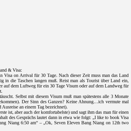
land & Visa:
in Visa on Arrival für 30 Tage. Nach dieser Zeit muss man das Land
ftig in die Taschen langen muß. Reist man als Tourist über Land ein,
eder auf dem Luftweg für ein 30 Tage Visum oder auf dem Landweg für
t.
täuscht. Selbst mit diesem Visum muß man spätestens alle 3 Monate
 zu bekommen). Der Sinn des Ganzen? Keine Ahnung…ich vermute mal
 Ausreise an einem Tag bezeichnet).
te ist, aber auch der komfortabelste) und sagt ihm das man für einen
alt des Gesprächs lautet dann in etwa wie folgt: „I like to book Visa
Bang Niang 6:50 am“ – „Ok, Seven Eleven Bang Niang on 12th two