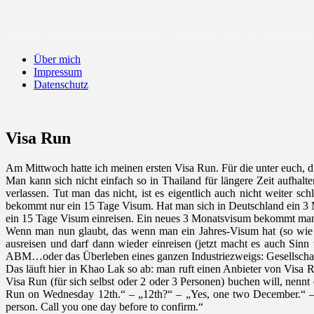
sunny-cloud.de
Negativ, sarkastisch, hoffnungsvoll. Geschichten von mir, meinen Re
Über mich
Impressum
Datenschutz
Visa Run
Am Mittwoch hatte ich meinen ersten Visa Run. Für die unter euch, d
Man kann sich nicht einfach so in Thailand für längere Zeit aufha
verlassen. Tut man das nicht, ist es eigentlich auch nicht weiter s
bekommt nur ein 15 Tage Visum. Hat man sich in Deutschland ein 3 M
ein 15 Tage Visum einreisen. Ein neues 3 Monatsvisum bekommt man n
Wenn man nun glaubt, das wenn man ein Jahres-Visum hat (so wie i
ausreisen und darf dann wieder einreisen (jetzt macht es auch S
ABM…oder das Überleben eines ganzen Industriezweigs: Gesellschafte
Das läuft hier in Khao Lak so ab: man ruft einen Anbieter von Visa 
Visa Run (für sich selbst oder 2 oder 3 Personen) buchen will, nennt
Run on Wednesday 12th.“ – „12th?“ – „Yes, one two December.“ 
person. Call you one day before to confirm.“