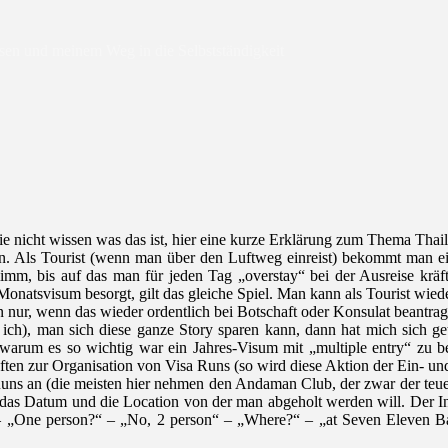
isen und meinem Weg in die Selbstständigkeit
ie nicht wissen was das ist, hier eine kurze Erklärung zum Thema Thai
lten. Als Tourist (wenn man über den Luftweg einreist) bekommt man e
chlimm, bis auf das man für jeden Tag „overstay“ bei der Ausreise krä
onatsvisum besorgt, gilt das gleiche Spiel. Man kann als Tourist wi
ur, wenn das wieder ordentlich bei Botschaft oder Konsulat beantrag
ch), man sich diese ganze Story sparen kann, dann hat mich sich ge
inn warum es so wichtig war ein Jahres-Visum mit „multiple entry“
n zur Organisation von Visa Runs (so wird diese Aktion der Ein- und
Runs an (die meisten hier nehmen den Andaman Club, der zwar der teuers
 das Datum und die Location von der man abgeholt werden will. Der Inh
– „One person?“ – „No, 2 person“ – „Where?“ – „at Seven Eleven 