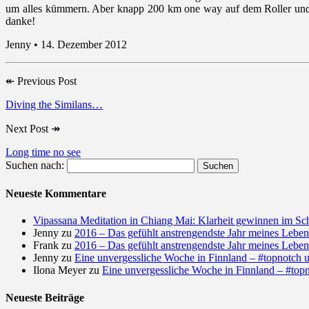
um alles kümmern. Aber knapp 200 km one way auf dem Roller und s
danke!
Jenny • 14. Dezember 2012
↞
Previous Post
Diving the Similans…
Next Post
↠
Long time no see
Suchen nach:
Neueste Kommentare
Vipassana Meditation in Chiang Mai: Klarheit gewinnen im Sc
Jenny
zu
2016 – Das gefühlt anstrengendste Jahr meines Leben
Frank
zu
2016 – Das gefühlt anstrengendste Jahr meines Leben
Jenny
zu
Eine unvergessliche Woche in Finnland – #topnotch u
Ilona Meyer
zu
Eine unvergessliche Woche in Finnland – #topn
Neueste Beiträge