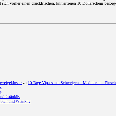
ich vorher einen druckfrischen, knitterfreien 10 Dollarschein beso
hweigekloster
zu
10 Tage Vipassana: Schweigen – Meditieren – Einse
s
s
nd #stänkliv
otch und #stänkliv