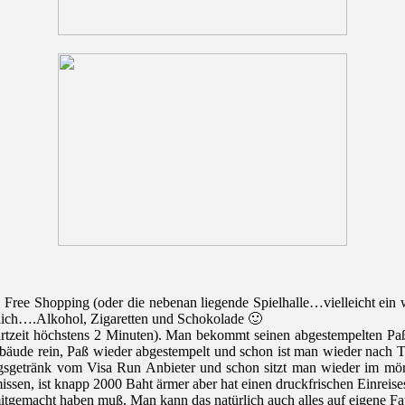
ree Shopping (oder die nebenan liegende Spielhalle…vielleicht ein we
rlich….Alkohol, Zigaretten und Schokolade 🙂
tzeit höchstens 2 Minuten). Man bekommt seinen abgestempelten Paß
bäude rein, Paß wieder abgestempelt und schon ist man wieder nach T
hungsgetränk vom Visa Run Anbieter und schon sitzt man wieder im m
en, ist knapp 2000 Baht ärmer aber hat einen druckfrischen Einreise
l mitgemacht haben muß. Man kann das natürlich auch alles auf eigene 